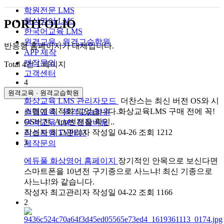
학원전문 LMS
화상영어 LMS
PORTFOLIO
한국어교육 LMS
원격교육 · 원격교습학원
반응형 홈페이지가 대세입니다.
APP 제작
제작문의
Total 4건
1 페이지
고객센터
4
원격교육 · 원격교습학원
화상교육 LMS 관리자모드
더찬스는 최신 버전 OS와 시
스템에 최적화 되었습니다.화상교육LMS 구매 전에 꼭!
원격교육 · 원격교습학원
OS버전, App번전을 확인..
원격교육 LMS 제작비용
작성자
최고관리자
작성일
04-26
조회
1212
리스트형 TYPE03
3
제작문의
에듀풀 화상영어 홈페이지
장기적인 안목으로 보신다면
스마트폰을 10년전 구기종으로 사느냐! 최신 기종으로
사느냐!와 같습니다.
작성자
최고관리자
작성일
04-22
조회
1166
2