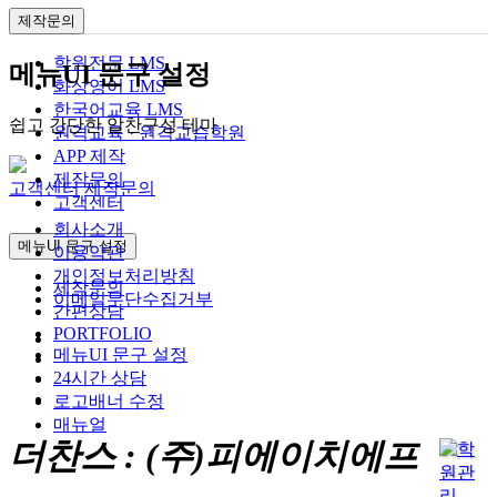
제작문의
학원전문 LMS
메뉴UI 문구 설정
화상영어 LMS
한국어교육 LMS
쉽고 간단한 알찬구성 테마
원격교육 · 원격교습학원
APP 제작
제작문의
고객센터
제작문의
고객센터
회사소개
메뉴UI 문구 설정
이용약관
개인정보처리방침
제작문의
이메일무단수집거부
간편상담
PORTFOLIO
메뉴UI 문구 설정
24시간 상담
로고배너 수정
매뉴얼
더찬스 : (주)피에이치에프